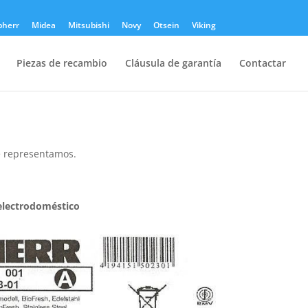
bherr
Midea
Mitsubishi
Novy
Otsein
Viking
Piezas de recambio
Cláusula de garantía
Contactar
 representamos.
 electrodoméstico