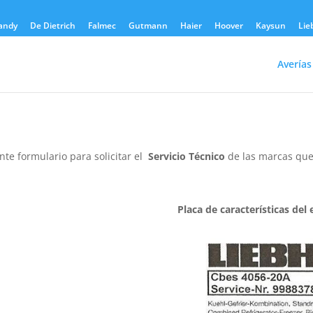
andy
De Dietrich
Falmec
Gutmann
Haier
Hoover
Kaysun
Lie
Averías
ente formulario para solicitar el
Servicio Técnico
de las marcas que
Placa de características del