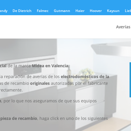
andy
De Dietrich
Falmec
Gutmann
Haier
Hoover
Kaysun
Lie
Averías
cial
de la marca
Midea en Valencia
.
la reparación de averías de los
electrodomésticos de la
zas de recambio
originales
autorizadas por el fabricante
rrectamente.
n
, por lo que nos aseguramos de que sus equipos
a
pieza de recambio
, haga click en uno de los siguientes