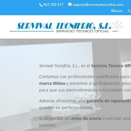
963 700 317
soporte@servivaltecnifrio.com
Blanco
C
Servival Tecnifrío, S.L..
es el
Servicio Técnico Ofi
Contamos con profesionales cualificados para 
marca Midea
y ponemos a su disposición pie
para que sus electrodomésticos funcionen co
Además ofrecemos una
garantía de reparació
queden en perfecto estado.
Si desea dar un
aviso de avería
o solicitar un
botones: